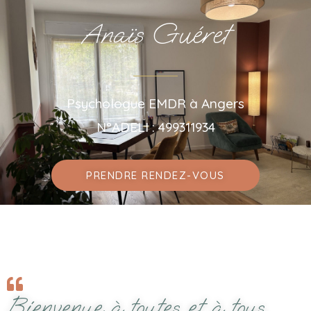
Anaïs Guéret
Psychologue EMDR à Angers
N°ADELI : 499311934
PRENDRE RENDEZ-VOUS
Bienvenue à toutes et à tous,